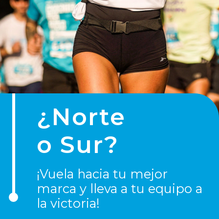
¿Norte
o Sur?
¡Vuela hacia tu mejor
marca y lleva a tu equipo a
la victoria!